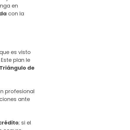
enga en 
uda
 con la 
que es visto 
Este plan le 
Triángulo de 
un profesional 
ciones ante 
crédito
; si el 