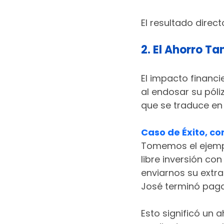
El resultado direct
2. El Ahorro T
El impacto financi
al endosar su póli
que se traduce en 
Caso de Éxito, co
Tomemos el ejemplo
libre inversión co
enviarnos su extra
José terminó pag
Esto significó un a