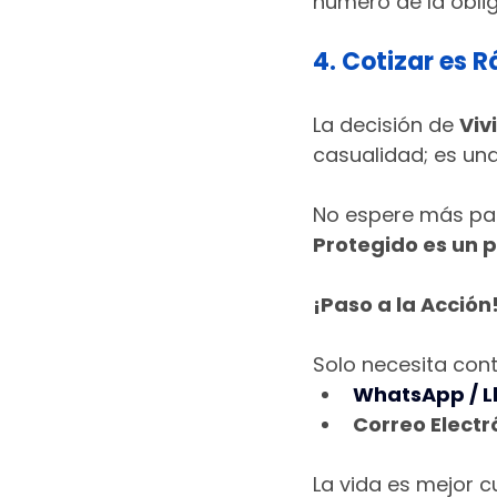
número de la obli
4. Cotizar es R
La decisión de 
Viv
casualidad; es una
No espere más par
Protegido es un p
¡Paso a la Acción
Solo necesita con
WhatsApp / L
Correo Electr
La vida es mejor c