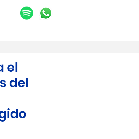
IÓN
 el
s del
egido