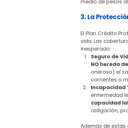
medio de pesos al
3. La Protecció
El Plan Crédito Pr
vida. Las cobertur
inesperado:
Seguro de Vid
NO hereda d
oneroso) el s
corrientes o m
Incapacidad T
enfermedad le
capacidad la
obligación, p
Además de estas co