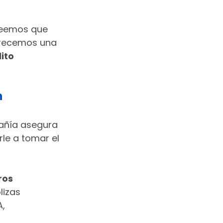
reemos que 
frecemos una 
ito 
n
añía asegura 
le a tomar el 
os 
lizas 
, 