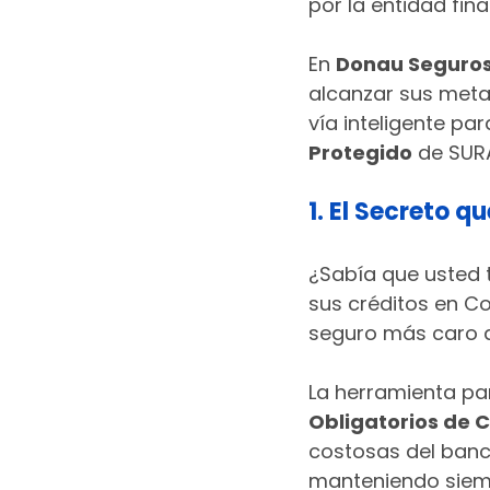
por la entidad fin
En 
Donau Seguro
alcanzar sus metas
vía inteligente par
Protegido
 de SUR
1. El Secreto q
¿Sabía que usted t
sus créditos en Co
seguro más caro qu
La herramienta par
Obligatorios de C
costosas del banc
manteniendo siemp