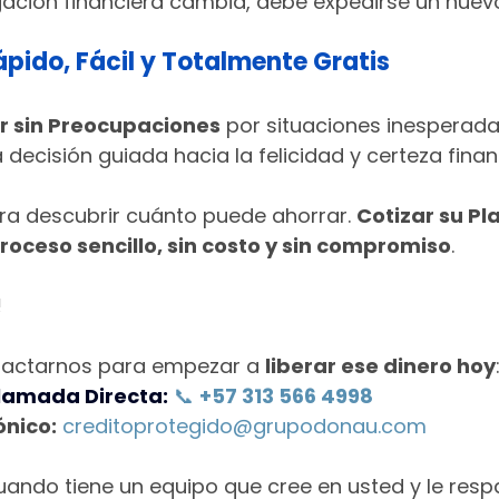
gación financiera cambia, debe expedirse un nuev
ápido, Fácil y Totalmente Gratis
ir sin Preocupaciones
 por situaciones inesperada
 decisión guiada hacia la felicidad y certeza finan
a descubrir cuánto puede ahorrar. 
Cotizar su Pl
roceso sencillo, sin costo y sin compromiso
.
!
tactarnos para empezar a 
liberar ese dinero hoy
lamada Directa:
📞 
‪+57 313 566 4998‬‬
ónico:
creditoprotegido@grupodonau.com
uando tiene un equipo que cree en usted y le resp