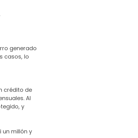
.
orro generado 
s casos, lo 
 crédito de 
nsuales. Al 
tegido, y 
i un millón y 