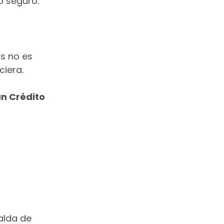
o seguro.
s no es 
ciera.
an Crédito 
:
alda de 