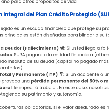
 año para otros propósitos de vida.
n Integral del Plan Crédito Protegido (S
otegido es un escudo financiero que protege su pr
as principales están diseñadas para blindar a su fa
a Deudor (Fallecimiento) 🕊️:
 Si usted llega a falt
eudas
. SURA pagará a la entidad financiera (el bene
aldo insoluto de su deuda (capital no pagado más 
oratorios).
otal y Permanente (ITP) 🩼:
 Si un accidente o u
 provoca una 
pérdida permanente del 50% o má
boral
, le impedirá trabajar. En este caso, nosotr
rotegiendo su patrimonio y autonomía.
berturas obligatorias, si el valor asegurado es 