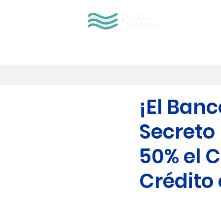
QUIENES S
¡El Ban
Secreto
50% el 
Crédito 