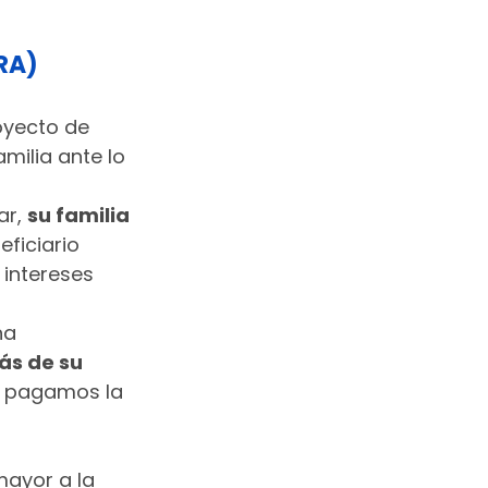
URA)
oyecto de 
milia ante lo 
ar, 
su familia 
ficiario 
intereses 
na 
s de su 
os pagamos la 
mayor a la 