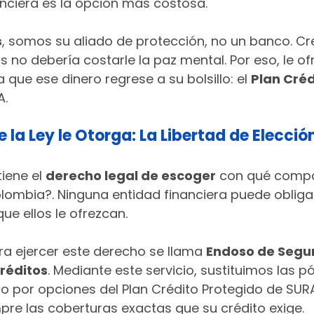
anciera es la opción más costosa.
s
, somos su aliado de protección, no un banco. C
 no debería costarle la paz mental. Por eso, le o
a que ese dinero regrese a su bolsillo: el 
Plan Créd
A.
ue la Ley le Otorga: La Libertad de Elecció
iene el 
derecho legal de escoger
 con qué comp
lombia?. Ninguna entidad financiera puede obligar
e ellos le ofrezcan.
a ejercer este derecho se llama 
Endoso de Segur
réditos
. Mediante este servicio, sustituimos las pó
o por opciones del Plan Crédito Protegido de SURA
re las coberturas exactas que su crédito exige.