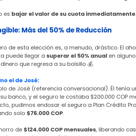
o es 
bajar el valor de su cuota inmediatamente
angible: Más del 50% de Reducción
ero de esta elección es, a menudo, drástico. El ah
za puede llegar a 
superar el 50% anual
 en alguno
dinero que regresa a su bolsillo 💰.
mo el de José:
 de José (referencia conversacional). Él tenía un
n su banco, y el seguro le costaba $200.000 COP me
cto, pudimos endosar el seguro a Plan Crédito Pro
ando solo 
$76.000 COP
.
horro de 
$124.000 COP mensuales
, liberando cas