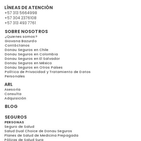
LÍNEAS DE ATENCIÓN
+57 313 5664998
+57 304 2376108
+57 313 493 7761
SOBRE NOSOTROS
¿Quienes somos?
Giovana Bazurdo
Contáctanos
Donau Seguros en Chile
Donau Seguros en Colombia
Donau Seguros en El Salvador
Donau Seguros en México
Donau Seguros en Otros Países
Política de Privacidad y Tratamiento de Datos
Personales
ARL
Asesoría
Consulta
Adquisición
BLOG
SEGUROS
PERSONAS
Seguro de Salud
Salud Dual Choice de Donau Seguros
Planes de Salud de Medicina Prepagada
Pólizas de Salud Sura