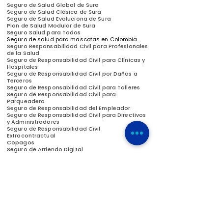
Seguro de Salud Global de Sura
Seguro de Salud Clásica de Sura
Seguro de Salud Evoluciona de Sura
Plan de Salud Modular de Sura
Seguro Salud para Todos
Seguro de salud para mascotas en Colombia.
Seguro Responsabilidad Civil para Profesionales
de la Salud
Seguro de Responsabilidad Civil para Clínicas y
Hospitales
Seguro de Responsabilidad Civil por Daños a
Terceros
Seguro de Responsabilidad Civil para Talleres
Seguro de Responsabilidad Civil para
Parqueadero
Seguro de Responsabilidad del Empleador
Seguro de Responsabilidad Civil para Directivos
y Administradores
Seguro de Responsabilidad Civil
Extracontractual
Copagos
Seguro de Arriendo Digital
Seguro de Hogar
Seguro Odontológico
Seguro de Vida
Seguro de Vida Colectiva
(Vida Grupo)
Médico Seguro
Seguro Integral YA
Pensión Olbigatoria
Ahorro Volutario para el retiro
Cesantías
Seguro para Odontólogos