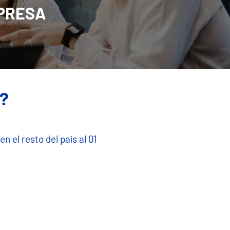
PRESA
n?
n el resto del país al 01