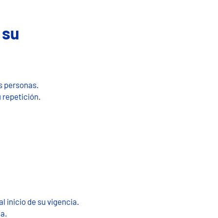
 su
ás personas.
 repetición.
l inicio de su vigencia.
da.