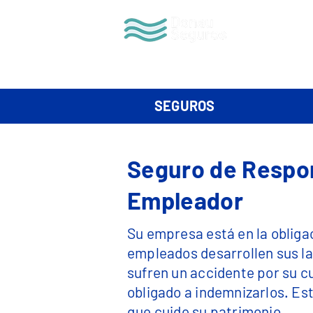
QUIENES S
SEGUROS
Seguro de Respon
Empleador
Su empresa está e​n la obliga
empleados desarrollen sus la
sufren un accidente por su 
obligado a indemnizarlos. E
que cuide su patrimonio.​​​​​