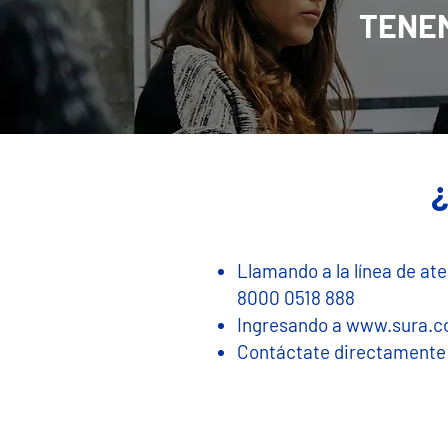
TENE
¿
​Llamando a la línea de ate
8000 0518 888
Ingresando a
www.sura.c
Contáctate directamente 