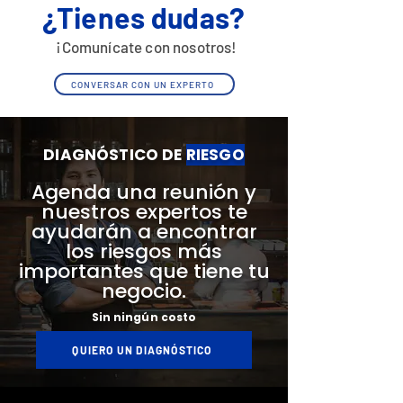
¿Tienes dudas?
¡Comunícate con nosotros!
CONVERSAR CON UN EXPERTO
DIAGNÓSTICO DE
RIESGO
Agenda una reunión y
nuestros expertos te
ayudarán a encontrar
los riesgos más
importantes que tiene tu
negocio.
Sin ningún costo
QUIERO UN DIAGNÓSTICO