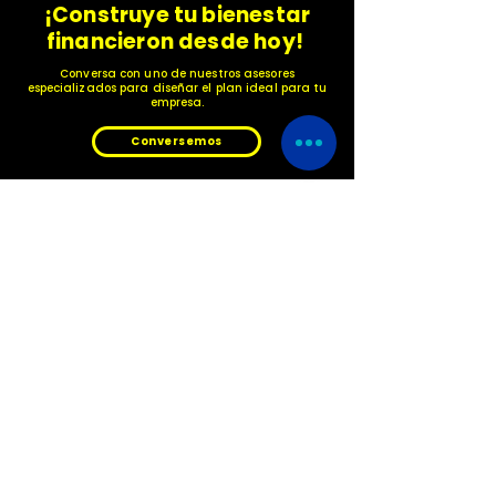
¡Construye tu bienestar
financieron desde hoy!
Conversa con uno de nuestros asesores
especializados para diseñar el plan ideal para tu
empresa.
Conversemos
LÍNEAS DE ATENCIÓN
+57 313 5664998
+57 304 2376108
+57 313 493 7761
SOBRE NOSOTROS
¿Quienes somos?
Giovana Bazurdo
Contáctanos
Donau Seguros en Chile
Donau Seguros en Colombia
Donau Seguros en El Salvador