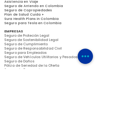
Asistencia en Viaje
Seguro de Arriendo en Colombia
Seguro de Copropiedades
Plan de Salud Cuida +
Sura Health Plans in Colombia
Seguro para Tesla en Colombia
EMPRESAS
Seguro de Proteción Legal
Seguro de Sostenibilidad Legal
Seguro de Cumplimiento
Seguro de Responsabilidad Civil
Seguro para Empleados
Seguro de Vehículos Utilitarios y Pesados
Seguro de Daños
Póliza de Seriedad de la Oferta
Seguro de Transporte
Seguro de Infidelidad y Riesgos Financieros
Seguro de Protección Digital
Seguro de Crédito
Seguro Decenal
Pensión Olbigatoria
Ahorro Volutario para el retiro
Cesantías
Seguro de Instituciones Educativas
Viajero by Mas Servicios
CRÉDITO
Crédito de Automóvil
Crédito de Moto
Crédito para Vehículos Utilitarios
Crédito para Grúas