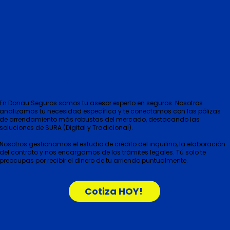
Tranquilidad garantizada con tu Agencia de
Seguros en Colombia
En Donau Seguros somos tu asesor experto en seguros. Nosotros
analizamos tu necesidad específica y te conectamos con las pólizas
de arrendamiento más robustas del mercado, destacando las
soluciones de SURA (Digital y Tradicional).
Nosotros gestionamos el estudio de crédito del inquilino, la elaboración
del contrato y nos encargamos de los trámites legales. Tú solo te
preocupas por recibir el dinero de tu arriendo puntualmente.
Cotiza HOY!