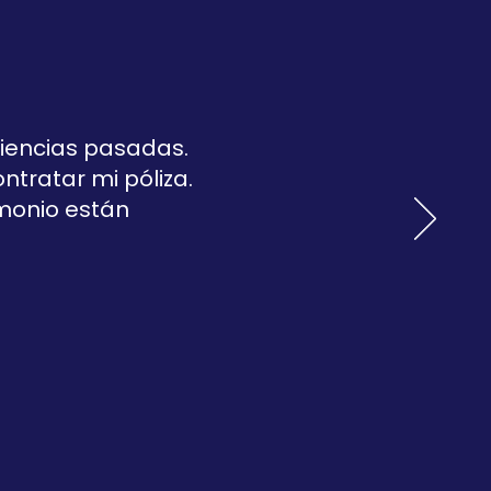
riencias pasadas.
tratar mi póliza.
imonio están