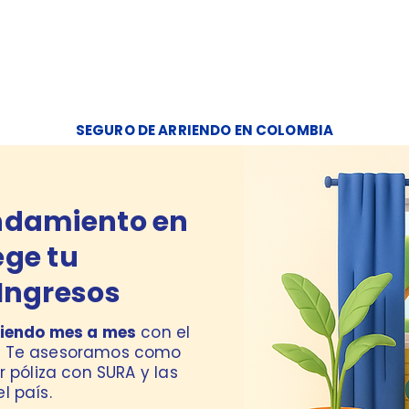
OMOS
PERSONAS
EMPRESAS
PENSIÓN
AUTOGEST
BLOG
SEGURO DE ARRIENDO EN COLOMBIA
ndamiento en
ege tu
Ingresos
riendo mes a mes
con el
s. Te asesoramos como
r póliza con SURA y las
l país.