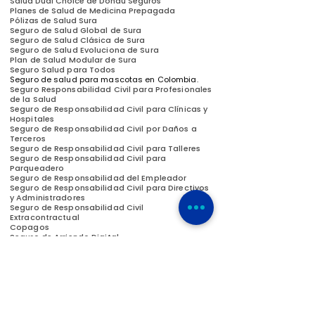
Salud Dual Choice de Donau Seguros
Planes de Salud de Medicina Prepagada
Pólizas de Salud Sura
Seguro de Salud Global de Sura
Seguro de Salud Clásica de Sura
Seguro de Salud Evoluciona de Sura
Plan de Salud Modular de Sura
Seguro Salud para Todos
Seguro de salud para mascotas en Colombia.
Seguro Responsabilidad Civil para Profesionales
de la Salud
Seguro de Responsabilidad Civil para Clínicas y
Hospitales
Seguro de Responsabilidad Civil por Daños a
Terceros
Seguro de Responsabilidad Civil para Talleres
Seguro de Responsabilidad Civil para
Parqueadero
Seguro de Responsabilidad del Empleador
Seguro de Responsabilidad Civil para Directivos
y Administradores
Seguro de Responsabilidad Civil
Extracontractual
Copagos
Seguro de Arriendo Digital
Seguro de Hogar
Seguro Odontológico
Seguro de Vida
Seguro de Vida Colectiva
(Vida Grupo)
Médico Seguro
Seguro Integral YA
Pensión Olbigatoria