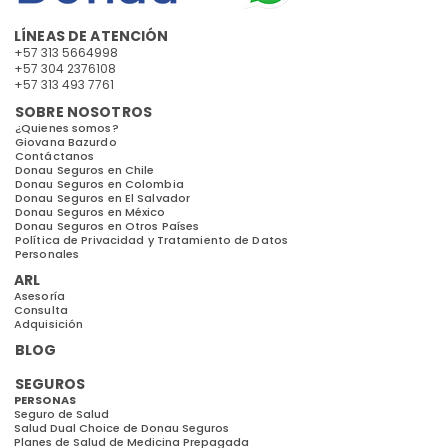
LÍNEAS DE ATENCIÓN
+57 313 5664998
+57 304 2376108
+57 313 493 7761
SOBRE NOSOTROS
¿Quienes somos?
Giovana Bazurdo
Contáctanos
Donau Seguros en Chile
Donau Seguros en Colombia
Donau Seguros en El Salvador
Donau Seguros en México
Donau Seguros en Otros Países
Política de Privacidad y Tratamiento de Datos
Personales
ARL
Asesoría
Consulta
Adquisición
BLOG
SEGUROS
PERSONAS
Seguro de Salud
Salud Dual Choice de Donau Seguros
Planes de Salud de Medicina Prepagada