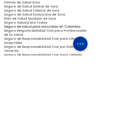
Pólizas de Salud Sura
Seguro de Salud Global de Sura
Seguro de Salud Clásica de Sura
Seguro de Salud Evoluciona de Sura
Plan de Salud Modular de Sura
Seguro Salud para Todos
Seguro de salud para mascotas en Colombia.
Seguro Responsabilidad Civil para Profesionales
de la Salud
Seguro de Responsabilidad Civil para Clínicas y
Hospitales
Seguro de Responsabilidad Civil por Daños a
Terceros
Seguro de Responsabilidad Civil para Talleres
Seguro de Responsabilidad Civil para
Parqueadero
Seguro de Responsabilidad del Empleador
Seguro de Responsabilidad Civil para Directivos
y Administradores
Seguro de Responsabilidad Civil
Extracontractual
Copagos
Seguro de Arriendo Digital
Seguro de Hogar
Seguro Odontológico
Seguro de Vida
Seguro de Vida Colectiva
(Vida Grupo)
Médico Seguro
Seguro Integral YA
Pensión Olbigatoria
Ahorro Volutario para el retiro
Cesantías